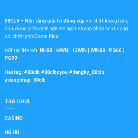
Tài
Khoản
Nhận
88K
88CLB
–
Nền tảng giải trí đẳng cấp
với chất lượng hàng
CODE
đầu, được kiểm định nghiêm ngặt và cấp phép hoạt động
bởi chính phủ Costa Rica.
Đối tác liên kết:
NH88
|
69VN
|
13WIN
|
WIN88
|
PG66
|
PG99
Hastag: #88clb #88clbcyou #dangky_88clb
#dangnhap_88clb
TRÒ CHƠI
CASINO
NỔ HŨ