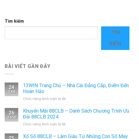
Tìm kiếm
TÌM
KIẾM
BÀI VIẾT GẦN ĐÂY
13WIN Trang Chủ – Nhà Cái Đẳng Cấp, Điểm Đến
24
Hoàn Hảo
Th9
ở
Chức năng bình luận bị tắt
13WIN
Trang
Khuyến Mãi 88CLB – Danh Sách Chương Trình Ưu
26
Chủ
Đãi 88CLB 2024
Th10
–
ở
Chức năng bình luận bị tắt
Nhà
Khuyến
Cái
Mãi
Xổ Số 88CLB – Làm Giàu Từ Những Con Số May
Đẳng
25