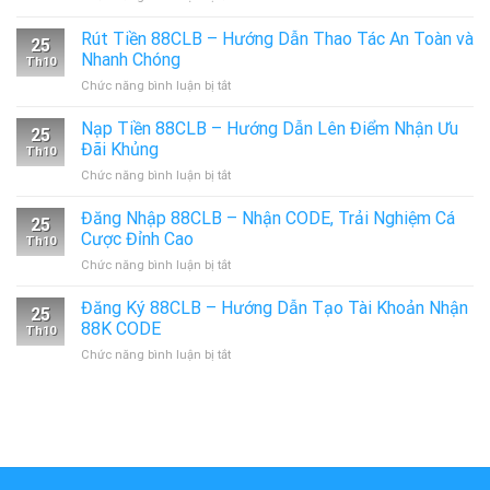
Săn
Tải
Nổ
Thưởng
App
Rút Tiền 88CLB – Hướng Dẫn Thao Tác An Toàn và
Giây
Lớn
25
88CLB
Phút
Nhanh Chóng
Th10
–
Thăng
ở
Chức năng bình luận bị tắt
Hướng
Hoa
Rút
Dẫn
Cùng
Tiền
Nạp Tiền 88CLB – Hướng Dẫn Lên Điểm Nhận Ưu
Tải
Jackpot
25
88CLB
Cho
Đãi Khủng
Khủng
Th10
–
Android
ở
Chức năng bình luận bị tắt
Hướng
và
Nạp
Dẫn
IOS
Tiền
Đăng Nhập 88CLB – Nhận CODE, Trải Nghiệm Cá
Thao
2024
25
88CLB
Tác
Cược Đỉnh Cao
Th10
–
An
ở
Chức năng bình luận bị tắt
Hướng
Toàn
Đăng
Dẫn
và
Nhập
Đăng Ký 88CLB – Hướng Dẫn Tạo Tài Khoản Nhận
Lên
Nhanh
25
88CLB
Điểm
88K CODE
Chóng
Th10
–
Nhận
ở
Chức năng bình luận bị tắt
Nhận
Ưu
Đăng
CODE,
Đãi
Ký
Trải
Khủng
88CLB
Nghiệm
–
Cá
Hướng
Cược
Dẫn
Đỉnh
Tạo
Cao