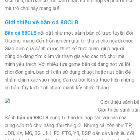
kịch tính, nơi bạn có thể cảm nhận sự hồi hộp và phấn khích
mà trò chơi này mang lại!
Giới thiệu về bắn cá 88CLB
Bắn cá 88CLB
nổi bật như một sảnh bắn cá trực tuyến đổi
thưởng, mang đến trải nghiệm giải trí thú vị cho người chơi.
Giao diện của sảnh được thiết kế trực quan, giúp người
dùng dễ dàng tìm kiếm và tham gia vào các trò chơi mà
mình yêu thích. Với nhiều tựa game bắn cá đang hot và lối
chơi đơn giản, bạn chỉ cần sử dụng chuột hoặc nút bắn để
nhắm chính xác vào những đàn cá bơi lội và thực hiện những
cú bắn đầy kịch tính nhằm giành lấy chiến thắng.
Giới thiệu sảnh bắ
Sảnh
bắn cá 88CLB
cũng tự hào khi hợp tác với các nhà
cung cấp trò chơi hàng đầu thế giới. Những cái tên như TP,
JDB, KA, MG, BG, JILI, FC, FTG, YB, BSP bắn cá và nhiều đối