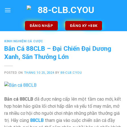
Skip
to
content
ĐĂNG NHẬP
ĐĂNG KÝ +88K
KINH NGHIỆM CÁ CƯỢC
Bắn Cá 88CLB – Đại Chiến Đại Dương
Xanh, Săn Thưởng Lớn
POSTED ON
THÁNG 10 25, 2024
BY
88-CLB.CYOU
Bắn cá 88CLB
đã được nâng cấp lên một tầm cao mới, kết
hợp hoàn hảo giữa lối chơi hấp dẫn và yếu tố may mắn, mở
ra nhiều cơ hội cho người chơi nhận những phần thưởng giá
trị. Hãy cùng
88CLB
tham gia vào cuộc chiến săn cá đầy