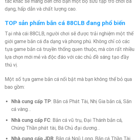
tác khác sẽ mang đến cho bạn một bộ sưu tập trò chơi đa
dạng, hấp dẫn và chất lượng cao.
TOP sản phẩm bắn cá 88CLB đang phổ biến
Tại nhà cái 88CLB, người chơi sẽ được trải nghiệm một thế
giới game bắn cá đa dạng và phong phú. Không chỉ có các
tựa game bắn cá truyền thống quen thuộc, mà còn rất nhiều
lựa chọn mới mẻ và độc đáo với các chủ đề sáng tạo đầy
thú vị.
Một số tựa game bắn cá nổi bật mà bạn không thể bỏ qua
bao gồm:
Nhà cung cấp TP
: Bắn cá Phát Tài, Nhị Gia bắn cá, Săn
cá vàng…
Nhà cung cấp FC
: Bắn cá vũ trụ, Đại Thánh bắn cá,
Chúng Thần phát tài, Bá Chủ đại dương…
Nhà cung cấp JDB
: Bắn cá Ngũ Long, Bắn cá Thần Tài…